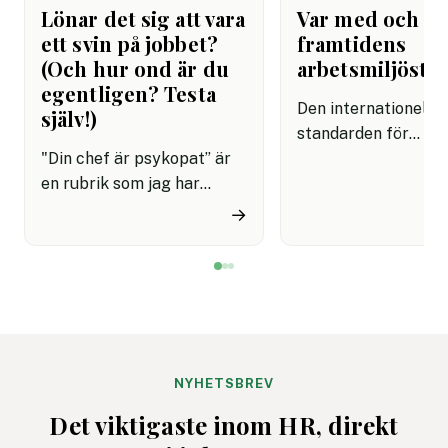
Lönar det sig att vara
Var med och f
ett svin på jobbet?
framtidens
(Och hur ond är du
arbetsmiljösta
egentligen? Testa
Den internationella
själv!)
standarden för
"Din chef är psykopat” är
arbetsmiljöledning,
en rubrik som jag har
45001, är på väg att
skrivit ungefär hundra
uppdateras och
→
gånger genom åren. Oftast
remissförslaget är 
har jag bildsatt den med
för synpunkter. Det
David Brent från ”The
företag, myndighet
Office”, men ett ännu bättre
andra intressenter 
exempel är Frank
möjlighet att påver
Underwood i ”House of
standard som vägle
Cards”. Han är den ultimata
organisationers
NYHETSBREV
nidbilden av det
arbetsmiljöarbete v
Det viktigaste inom HR, direkt
beteendevetare kallar
över.