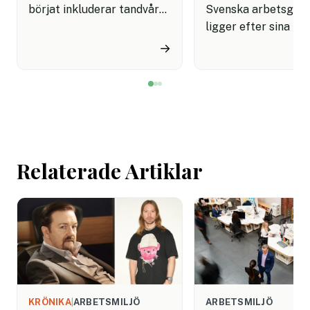
börjat inkluderar tandvård i
Svenska arbetsgiva
sina förmånspaket
ligger efter sina no
samtidigt som nära en
grannar när det gäll
→
miljon svenskar uppger att
införa tydliga regle
de avstår tandvård av
användningen av AI.
ekonomiska skäl.
undersökning visar a
svenska kontorsarb
än i Danmark och Fi
saknar riktlinjer för
Relaterade Artiklar
tekniken får använd
arbetet.
KRÖNIKA
|
ARBETSMILJÖ
ARBETSMILJÖ