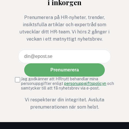
i inkorgen
”Den mörka triaden” –
samlingsnamnet för
människans tre mest
Prenumerera på HR-nyheter, trender,
destruktiva drag:
insiktsfulla artiklar och expertråd som
narcissism, psykopati och
utvecklar ditt HR-team. Vi hörs 2 gånger i
machiavellianism (en
veckan i ett matnyttigt nyhetsbrev.
cynisk och manipulativ
attityd).
Prenumerera
Jag godkänner att HRnytt behandlar mina
personuppgifter enligt
personuppgiftspolicyn
och
samtycker till att få nyhetsbrev via e-post.
Vi respekterar din integritet. Avsluta
prenumerationen när som helst.