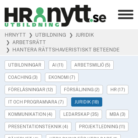
Kategorier
»
HRNYTT
❯ UTBILDNING
❯ JURIDIK
HR Barometer
❯ ARBETSRÄTT
»
HR-yrket
❯ HANTERA RÄTTSHAVERISTISKT BETEENDE
»
Ledarskap
»
UTBILDNINGAR
AI (11)
ARBETSMILJÖ (5)
Arbetsmiljö
»
Rekrytering
COACHING (3)
EKONOMI (7)
»
Hållbarhet
FÖRELÄSNINGAR (12)
FÖRSÄLJNING (2)
HR (17)
»
Podcast
IT OCH PROGRAMVARA (7)
JURIDIK (18)
»
Event
KOMMUNIKATION (4)
LEDARSKAP (35)
MBA (3)
Våra övriga sajter
PRESENTATIONSTEKNIK (4)
PROJEKTLEDNING (11)
»
Utbildning