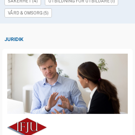
»
SÄKERHET (4)
UTBILDNING FÖR UTBILDARE (1)
Rekryteringsguiden
VÅRD & OMSORG (5)
JURIDIK