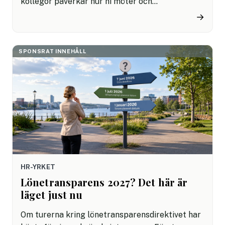
kollegor påverkar hur ni möter och
kommunicerar med era kunder. Här är ett
→
exempel.
SPONSRAT INNEHÅLL
HR-YRKET
Lönetransparens 2027? Det här är
läget just nu
Om turerna kring lönetransparensdirektivet har