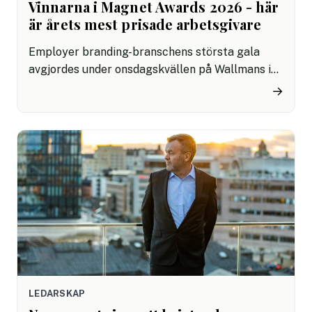
Vinnarna i Magnet Awards 2026 - här
är årets mest prisade arbetsgivare
Employer branding-branschens största gala
avgjordes under onsdagskvällen på Wallmans i
Stockholm. Bland vinnarna fanns Lidl, Sveriges
→
Radio, NCC och Domstolsverket i flera av
tävlingens mest prestigefyllda kategorier.
LEDARSKAP