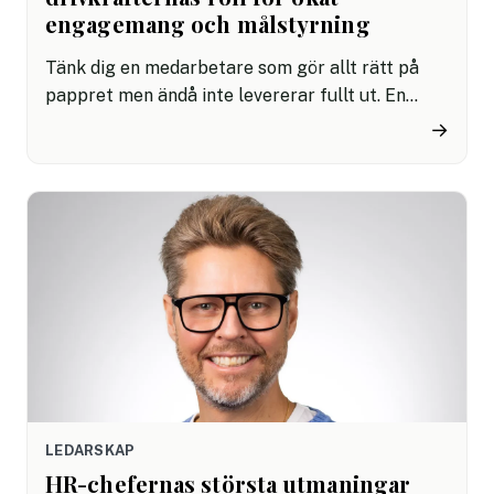
engagemang och målstyrning
Tänk dig en medarbetare som gör allt rätt på
pappret men ändå inte levererar fullt ut. En
kollega som är kompetent men aldrig riktigt
→
engagerad. Ett team som samarbetar hyfsat
men aldrig riktigt lyfter. Det handlar sällan om
brist på kompetens utan om oförståelse för sina
drivkrafter.
LEDARSKAP
HR-chefernas största utmaningar