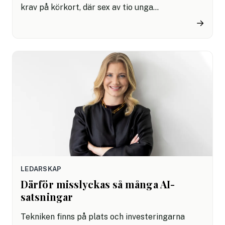
krav på körkort, där sex av tio unga
arbetssökande saknar det. En ny rapport visar
→
hur körkort blivit en växande tröskel för unga
som vill ta sig in på arbetsmarknaden.
LEDARSKAP
Därför misslyckas så många AI-
satsningar
Tekniken finns på plats och investeringarna