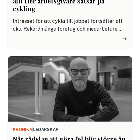
allt fler arbetsgivare satsar på
cykling
Intresset för att cykla till jobbet fortsätter att
öka. Rekordmånga företag och medarbetare
deltog i årets Bike to Work Days. Under fem
→
dagar cyklade deltagarna tillsammans 14 826
kilometer.
KRÖNIKA
|
LEDARSKAP
När rädslan att göra fel blir större än