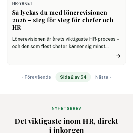
HR-YRKET
Så lyckas du med lönerevisionen
2026 – steg för steg för chefer och
HR
Lönerevisionen är årets viktigaste HR-process –
och den som flest chefer känner sig minst
förberedda på. Här är en komplett guide till hur
→
du planerar, genomför och följer upp
lönerevisionen 2026 utan att tappa varken
medarbetare eller trovärdighet.
‹ Föregående
Sida 2 av 54
Nästa ›
NYHETSBREV
Det viktigaste inom HR, direkt
i inkorgen