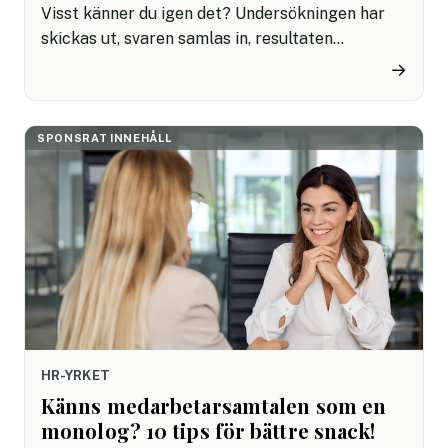
Visst känner du igen det? Undersökningen har
skickas ut, svaren samlas in, resultaten
presenteras och sedan blir det märkligt tyst. HR
→
går vidare, cheferna sitter med siffrorna och
medarbetarna märker knappt någon skillnad. Så
ska det inte vara. Om ni ändå ska lägga tid på att
SPONSRAT INNEHÅLL
mäta måste undersökningen leda till något
bättre. Annars blir den mest HR-avdelningens
version av ett gymkort i januari: full av goda
intentioner, men ganska snabbt bortglömd.
HR-YRKET
Känns medarbetarsamtalen som en
monolog? 10 tips för bättre snack!