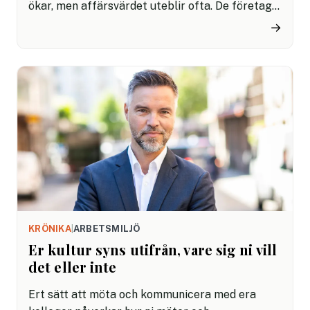
ökar, men affärsvärdet uteblir ofta. De företag
som lyckas bäst med AI är inte nödvändigtvis de
→
som satsar mest pengar. Avgörande är i stället
hur tekniken integreras i verksamheten, enligt
nya rapporter.
KRÖNIKA
|
ARBETSMILJÖ
Er kultur syns utifrån, vare sig ni vill
det eller inte
Ert sätt att möta och kommunicera med era