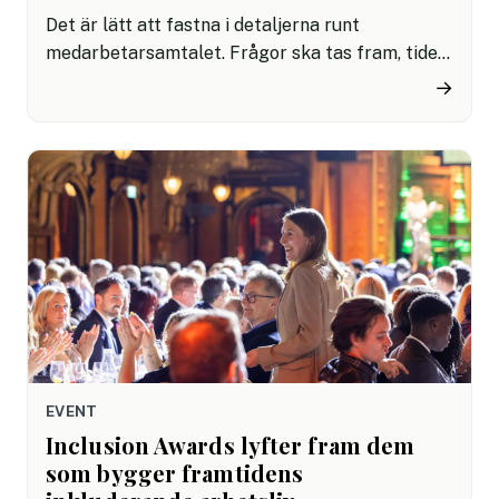
Det är lätt att fastna i detaljerna runt
medarbetarsamtalet. Frågor ska tas fram, tiden
ska bokas, rätt mall ska användas och allt ska
→
dokumenteras. Men utan ett bra samtal där
båda faktiskt deltar spelar resten mindre roll.
Om mötet blir en monolog hjälper det inte
mycket att ni hade en snygg agenda eller ett
välfyllt dokument. Därför har vi här fokuserat på
tips som hjälper er att få igång ett bättre snack
från båda hållen.
EVENT
Inclusion Awards lyfter fram dem
som bygger framtidens