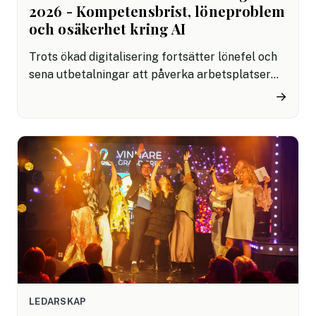
2026 - Kompetensbrist, löneproblem
och osäkerhet kring AI
Trots ökad digitalisering fortsätter lönefel och
sena utbetalningar att påverka arbetsplatser
runt om i Europa. Samtidigt växer osäkerheten
→
kring AI, visar HR & Payroll Pulse 2026.
LEDARSKAP