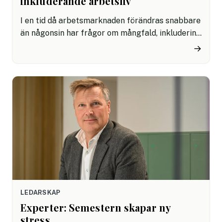
inkluderande arbetsliv
I en tid då arbetsmarknaden förändras snabbare
än någonsin har frågor om mångfald, inkludering
och lika möjligheter blivit avgörande för både
→
organisationers framgång och samhällets
utveckling. Företag och verksamheter som
lyckas skapa inkluderande arbetsplatser
attraherar inte bara bredare kompetens utan
stärker också sin innovationskraft, sitt
ledarskap och sin långsiktiga konkurrenskraft.
LEDARSKAP
Experter: Semestern skapar ny
stress