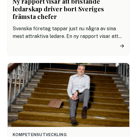
Ny rapport visar att bristande
ledarskap driver bort Sveriges
främsta chefer
Svenska företag tappar just nu några av sina
mest attraktiva ledare. En ny rapport visar att
distansarbete, svag företagskultur och
→
bristande ledarskap driver en rekordhög
chefsrörlighet där över 80 procent av avhoppen
hade kunnat undvikas.
KOMPETENSUTVECKLING