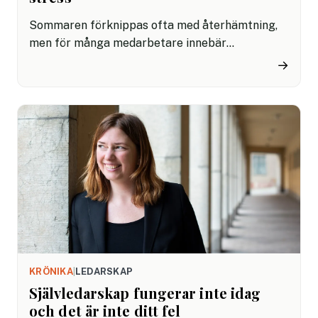
Sommaren förknippas ofta med återhämtning,
men för många medarbetare innebär
semesterperioden ökad stress. Det visar en ny
→
undersökning där experter samtidigt larmar om
att stressnivåerna i arbetslivet har stigit
kraftigt de senaste åren.
KRÖNIKA
|
LEDARSKAP
Självledarskap fungerar inte idag
och det är inte ditt fel