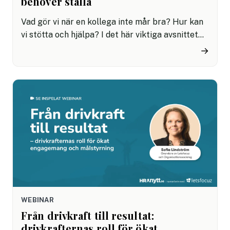
behöver ställa
Vad gör vi när en kollega inte mår bra? Hur kan
vi stötta och hjälpa? I det här viktiga avsnittet
träffar vi Marie Niljung, föreläsare, utbildare
→
och konsult med fokus på psykisk hälsa,
arbetsmiljö och suicidprevention, eller psykisk
livräddning som hon själv kallar det.
WEBINAR
Från drivkraft till resultat:
drivkrafternas roll för ökat