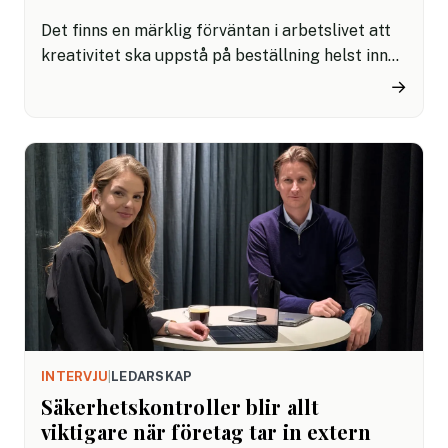
Det finns en märklig förväntan i arbetslivet att
kreativitet ska uppstå på beställning helst innan
lunchmötet. Vi ska vara kreativa, innovativa,
→
lösningsorienterade, tänka nytt, och helst utan
att lämna skrivbordet.
INTERVJU
|
LEDARSKAP
Säkerhetskontroller blir allt
viktigare när företag tar in extern