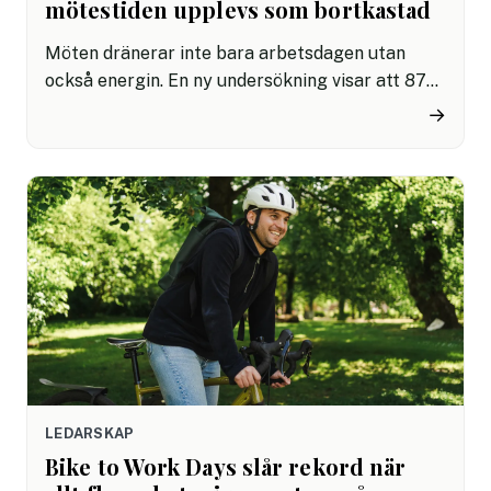
mötestiden upplevs som bortkastad
Möten dränerar inte bara arbetsdagen utan
också energin. En ny undersökning visar att 87
procent av svenska medarbetare upplever
→
negativa känslor inför möten, samtidigt som
ineffektiva möten leder till betydande kostnader
för arbetsgivarna.
LEDARSKAP
Bike to Work Days slår rekord när