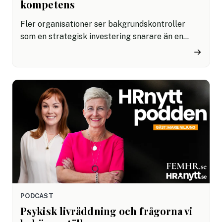
kompetens
Fler organisationer ser bakgrundskontroller
som en strategisk investering snarare än en
administrativ kostnad. Ett förändrat
→
säkerhetsläge, AI-genererade förfalskningar
och ökad medvetenhet om interna risker driver
utvecklingen, enligt Tobias Flodeer.
PODCAST
Psykisk livräddning och frågorna vi