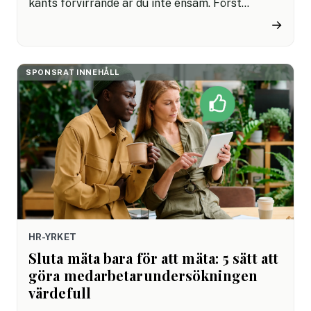
känts förvirrande är du inte ensam. Först
talades det om sommaren 2026. Sedan kom
→
besked om att införandet i Sverige planeras att
flyttas fram. Många HR-team sitter därför med
samma fråga: vad gäller egentligen nu?
SPONSRAT INNEHÅLL
HR-YRKET
Sluta mäta bara för att mäta: 5 sätt att
göra medarbetarundersökningen
värdefull