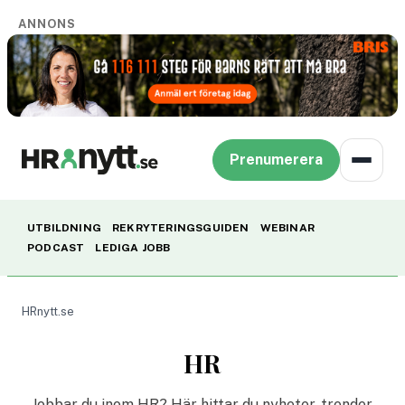
ANNONS
Prenumerera
UTBILDNING
REKRYTERINGSGUIDEN
WEBINAR
PODCAST
LEDIGA JOBB
HRnytt.se
HR
Jobbar du inom HR? Här hittar du nyheter, trender,