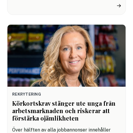
förlora så väl närvaron som vidsyntheten. Två
→
viktiga ingredienser för att finna och fånga
varandra i vårt psykiska mående. Risk föreligger
att vi missar både oss själva och andra när livet
skymmer sikten.
REKRYTERING
Körkortskrav stänger ute unga från
arbetsmarknaden och riskerar att
förstärka ojämlikheten
Över hälften av alla jobbannonser innehåller