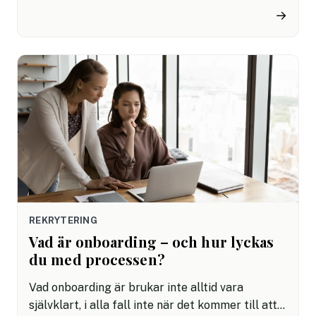
inom HR. Ett av de företag som jobbat på
→
distans långt innan pandemin är Microsoft, som
redan 2012 började använda hybrida
arbetsplatser för att gynna produktiviteten,
medarbetarna och utvecklingen.
REKRYTERING
Vad är onboarding – och hur lyckas
du med processen?
Vad onboarding är brukar inte alltid vara
självklart, i alla fall inte när det kommer till att