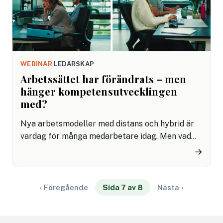
WEBINAR
|
LEDARSKAP
Arbetssättet har förändrats – men
hänger kompetensutvecklingen
med?
Nya arbetsmodeller med distans och hybrid är
vardag för många medarbetare idag. Men vad
hände egentligen med personalutbildningen och
→
kompetensutvecklingen? I en tid när det enda vi
kan vara säkra på är att allt förändras, har
lärandet och kunskapen halkat efter.
‹ Föregående
Sida 7 av 8
Nästa ›