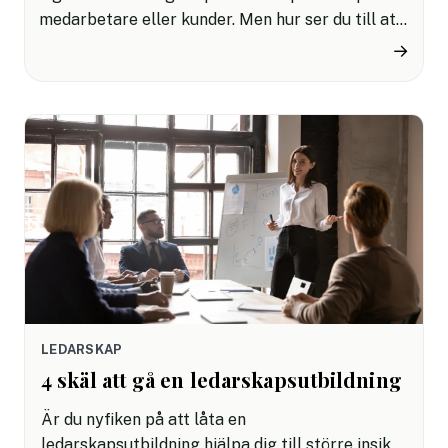
medarbetare eller kunder. Men hur ser du till att
målgruppen hittar till ditt webbinarium och att
→
det blir så bra som du har tänkt dig? Här är 10
tips som hjälper dig på vägen:
LEDARSKAP
4 skäl att gå en ledarskapsutbildning
Är du nyfiken på att låta en
ledarskapsutbildning hjälpa dig till större insikt i