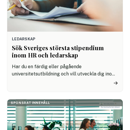
LEDARSKAP
Sök Sveriges största stipendium
inom HR och ledarskap
Har du en färdig eller pågående
universitetsutbildning och vill utveckla dig inom
ämnet HR- och ledarskap? Nu kan du få chansen
→
att göra det utomlands, stiftelsen PAUSE
utlyser nu ett stipendium om 100 000 kronor för
internationella studier inom HR- och ledarskap.
SPONSRAT INNEHÅLL