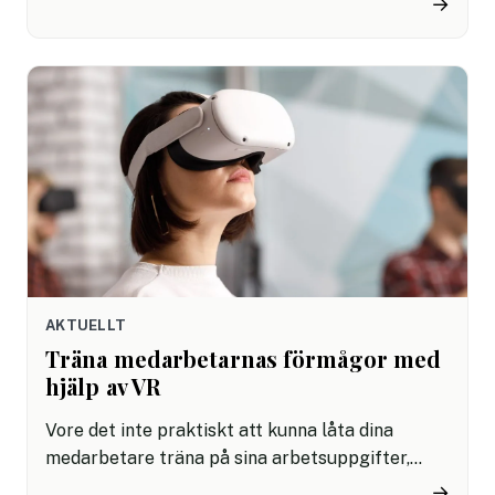
→
personlig utveckling, så har så många som var
femte inte tillgång till detta.
AKTUELLT
Träna medarbetarnas förmågor med
hjälp av VR
Vore det inte praktiskt att kunna låta dina
medarbetare träna på sina arbetsuppgifter,
utan att nybörjarmisstag ställer till problem?
→