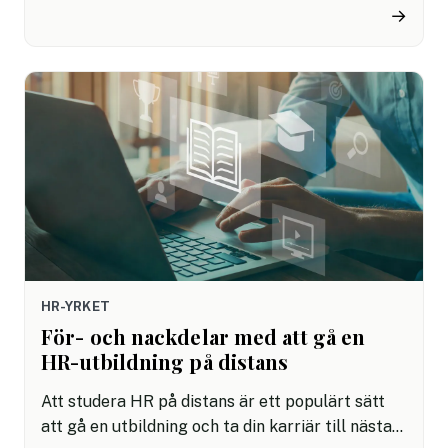
definiera processen. Men en lyckad introduktion
→
av nya medarbetare kan vara avgörande föra att
de snabbt ska trivas och komma in i sin roll. Här
tittar vi närmare på hur du kan få onboardingen
att lyckas redan från start.
HR-YRKET
För- och nackdelar med att gå en
HR-utbildning på distans
Att studera HR på distans är ett populärt sätt
att gå en utbildning och ta din karriär till nästa