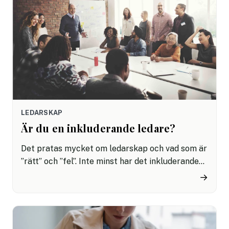
Här är några sätt ett dåligt ledarskap kan
påverka:
LEDARSKAP
Är du en inkluderande ledare?
Det pratas mycket om ledarskap och vad som är
”rätt” och ”fel”. Inte minst har det inkluderande
ledarskapet fått mycket uppmärksamhet de
→
senaste åren, eftersom det ofta resulterar i
nöjda, engagerade och lojala medarbetare. I
slutändan är det ändå medarbetarna som är
avgörande för företagets effektivitet och