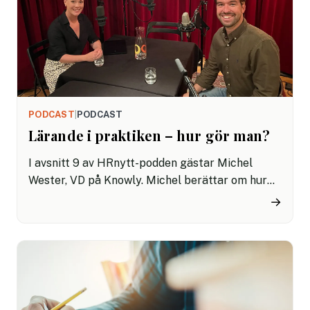
PODCAST
|
PODCAST
Lärande i praktiken – hur gör man?
I avsnitt 9 av HRnytt-podden gästar Michel
Wester, VD på Knowly. Michel berättar om hur
man lyckas skapa en lärande organisation, hur
→
lärande kan användas som en stark
konkurrensfaktor, vikten av att tillåta misstag
för att gå framåt och mycket mer!