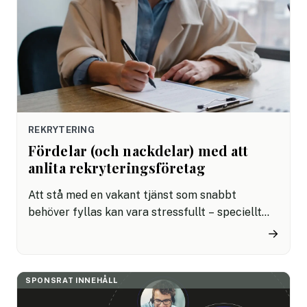
affärer.
REKRYTERING
Fördelar (och nackdelar) med att
anlita rekryteringsföretag
Att stå med en vakant tjänst som snabbt
behöver fyllas kan vara stressfullt – speciellt
om processen blir tidskrävande. Men när är det
→
förmånligt att anlita ett rekryteringsföretag
och när är det bäst att rekrytera själv? Här är
några tankar att ha med sig.
SPONSRAT INNEHÅLL