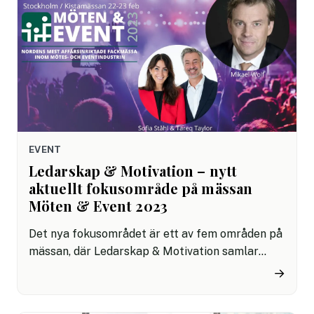
EVENT
Ledarskap & Motivation – nytt
aktuellt fokusområde på mässan
Möten & Event 2023
Det nya fokusområdet är ett av fem områden på
mässan, där Ledarskap & Motivation samlar
Sveriges alla ledare och chefer för att ta del av
→
praktiska idéer och lösningar som ger ny
kunskap och kompetens.