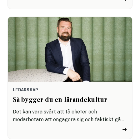
Med hjälp av Virtual reality (VR) går det alldeles
utmärkt. Förutom att träna kollegornas
förmågor och egenskaper på ett tryggt och
säkert sätt har VR fler fördelar som kan vara
bra att påminna sig om. Här är några:
LEDARSKAP
Så bygger du en lärandekultur
Det kan vara svårt att få chefer och
medarbetare att engagera sig och faktiskt gå
de utbildningar som HR köper in. Så hur främjar
→
du en kultur där medarbetare vill lära nytt och