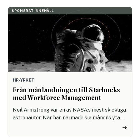
lära om? Fredrik Bardon, vd på Brights delar
med sig av sina bästa tips.
SPONSRAT INNEHÅLL
HR-YRKET
Från månlandningen till Starbucks
med Workforce Management
Neil Armstrong var en av NASA:s mest skickliga
astronauter. När han närmade sig månens yta
den 20 juli 1969, hade han ett stenfält framför
→
sig, högljudda larmsignaler i öronen och bränsle