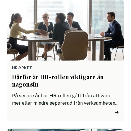
HR-YRKET
Därför är HR-rollen viktigare än
någonsin
På senare år har HR-rollen gått från att vara
mer eller mindre separerad från verksamheten,
till att bli allt mer strategisk. Eftersom
→
medarbetarna är, hur vi än vrider och vänder på
det, organisationens viktigaste resurs bör