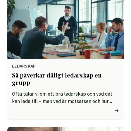
framgångsrika företag ge HR en central roll i
verksamheten. Här är varför.
LEDARSKAP
Så påverkar dåligt ledarskap en
grupp
Ofta talar vi om ett bra ledarskap och vad det
kan leda till – men vad är motsatsen och hur
påverkar dåligt ledarskap en grupp? Hur
→
mycket skada kan ett så kallat destruktivt
ledarskap faktiskt göra i en organisation – och
vilka varningstecknen bör man hålla utkik efter?