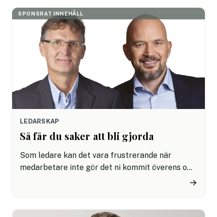
som räckte i 15 sekunder till.
SPONSRAT INNEHÅLL
LEDARSKAP
Så får du saker att bli gjorda
Som ledare kan det vara frustrerande när
medarbetare inte gör det ni kommit överens om.
Det påverkar både resultat och samarbete
→
negativt och kan i värsta fall smitta av sig på
arbetsmiljön. Genom att använda rätt verktyg
kan du få till en beteendeförändring i