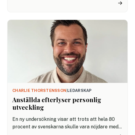
nivå. Men vad är fördelarna och utmaningarna?
→
Här tittar vi närmare på hur det kan vara att
läsa en HR-utbildning som inte är i klassrummet
– och hur du kan göra för att få ut det bästa av
din studietid.
CHARLIE THORSTENSSON
|
LEDARSKAP
Anställda efterlyser personlig
utveckling
En ny undersökning visar att trots att hela 80
procent av svenskarna skulle vara nöjdare med
sitt jobb om de hade fler möjligheter till