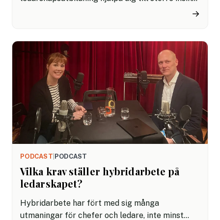
hur just din ledarstil fungerar och hur den kan få
→
dina medarbetare att utvecklas ännu mer? En
ledarskapsutbildning lär dig att bli tryggare i din
roll och hitta glädjen i det du gör. Här är ännu
fler skäl att satsa på en ledarskapsutbildning.
PODCAST
|
PODCAST
Vilka krav ställer hybridarbete på
ledarskapet?
Hybridarbete har fört med sig många
utmaningar för chefer och ledare, inte minst