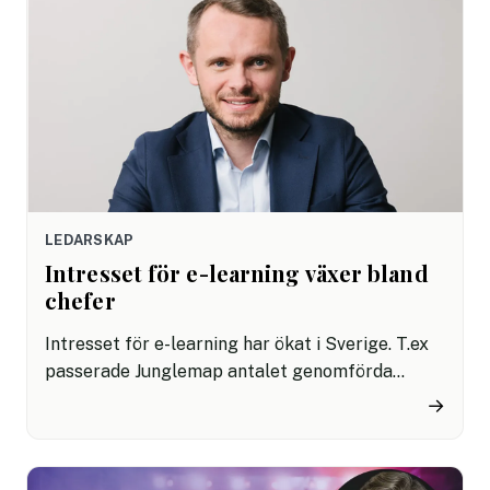
organisationen. Här är några konkreta tips.
LEDARSKAP
Intresset för e-learning växer bland
chefer
Intresset för e-learning har ökat i Sverige. T.ex
passerade Junglemap antalet genomförda
kurser 2021 redan i september i år. Vad beror det
→
ökade intresset på och hur ser framtiden ut?
Gustav Berghog vd för Junglemap kommenterar.