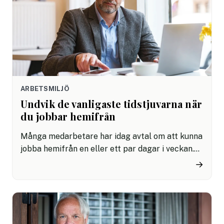
ARBETSMILJÖ
Undvik de vanligaste tidstjuvarna när
du jobbar hemifrån
Många medarbetare har idag avtal om att kunna
jobba hemifrån en eller ett par dagar i veckan.
Det är ett uppskattat arbetssätt och gör att vi
→
sparar in på pendling och andra tidstjuvar. Men
att jobba hemifrån kan också vara fullt av
distraktioner. Här är några tidstjuvar du ska se
speciellt mycket upp för och hur du undviker
dem – för att kunna skapa en effektiv arbetsdag