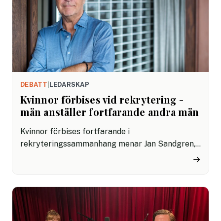
på hemmakontoret.
DEBATT
|
LEDARSKAP
Kvinnor förbises vid rekrytering -
män anställer fortfarande andra män
Kvinnor förbises fortfarande i
rekryteringssammanhang menar Jan Sandgren,
beteendevetare, och utbildare inom psykologi.
→
Jan har sina teorier om varför det ser ut som det
gör. Det är en stor skillnad i hur män och kvinnor
framhäver sig själva, men det finns också en
förlegad syn på ledarskap.