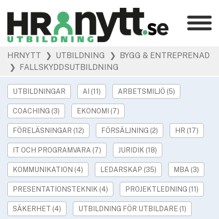
Kategorier
»
HRNYTT
❯ UTBILDNING
❯ BYGG & ENTREPRENAD
HR Barometer
❯ FALLSKYDDSUTBILDNING
»
HR-yrket
»
Ledarskap
UTBILDNINGAR
AI (11)
ARBETSMILJÖ (5)
»
Arbetsmiljö
COACHING (3)
EKONOMI (7)
»
Rekrytering
FÖRELÄSNINGAR (12)
FÖRSÄLJNING (2)
HR (17)
»
Hållbarhet
»
IT OCH PROGRAMVARA (7)
JURIDIK (18)
Podcast
»
Event
KOMMUNIKATION (4)
LEDARSKAP (35)
MBA (3)
PRESENTATIONSTEKNIK (4)
PROJEKTLEDNING (11)
Våra övriga sajter
»
Utbildning
SÄKERHET (4)
UTBILDNING FÖR UTBILDARE (1)