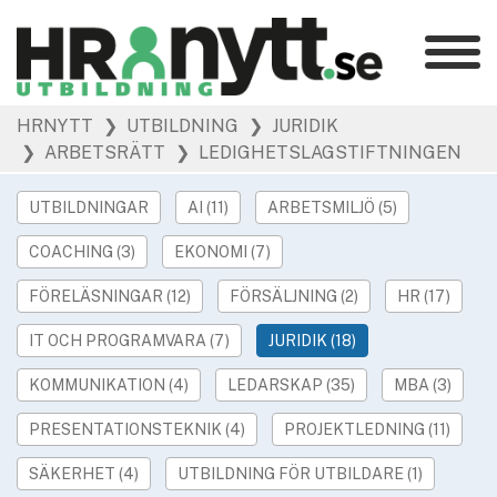
Kategorier
»
HRNYTT
❯ UTBILDNING
❯ JURIDIK
HR Barometer
❯ ARBETSRÄTT
❯ LEDIGHETSLAGSTIFTNINGEN
»
HR-yrket
»
Ledarskap
UTBILDNINGAR
AI (11)
ARBETSMILJÖ (5)
»
Arbetsmiljö
COACHING (3)
EKONOMI (7)
»
Rekrytering
FÖRELÄSNINGAR (12)
FÖRSÄLJNING (2)
HR (17)
»
Hållbarhet
»
IT OCH PROGRAMVARA (7)
JURIDIK (18)
Podcast
»
Event
KOMMUNIKATION (4)
LEDARSKAP (35)
MBA (3)
PRESENTATIONSTEKNIK (4)
PROJEKTLEDNING (11)
Våra övriga sajter
»
Utbildning
SÄKERHET (4)
UTBILDNING FÖR UTBILDARE (1)