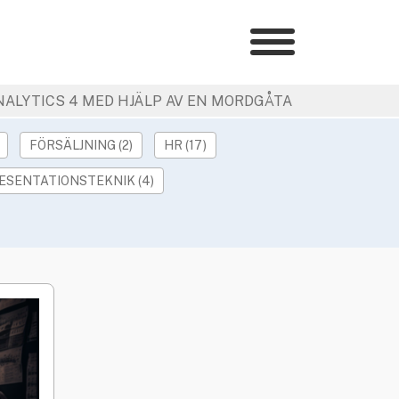
Kategorier
»
NALYTICS 4 MED HJÄLP AV EN MORDGÅTA
HR Barometer
»
HR-yrket
FÖRSÄLJNING (2)
HR (17)
»
Ledarskap
ESENTATIONSTEKNIK (4)
»
Arbetsmiljö
»
Rekrytering
»
Hållbarhet
»
Podcast
»
Event
Våra övriga sajter
»
Utbildning