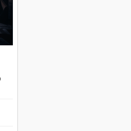
»
Rekryteringsguiden
D