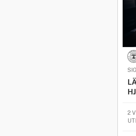
SI
L
H
2 
UT