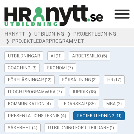
Kategorier
»
HRNYTT
❯ UTBILDNING
❯ PROJEKTLEDNING
HR Barometer
❯ PROJEKTLEDARPROGRAMMET
»
HR-yrket
»
Ledarskap
UTBILDNINGAR
AI (11)
ARBETSMILJÖ (5)
»
Arbetsmiljö
COACHING (3)
EKONOMI (7)
»
Rekrytering
FÖRELÄSNINGAR (12)
FÖRSÄLJNING (2)
HR (17)
»
Hållbarhet
»
IT OCH PROGRAMVARA (7)
JURIDIK (18)
Podcast
»
Event
KOMMUNIKATION (4)
LEDARSKAP (35)
MBA (3)
PRESENTATIONSTEKNIK (4)
PROJEKTLEDNING (11)
Våra övriga sajter
»
Utbildning
SÄKERHET (4)
UTBILDNING FÖR UTBILDARE (1)