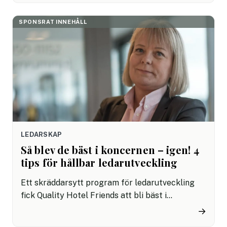
ökar motivationen på arbetsplatsen.
SPONSRAT INNEHÅLL
LEDARSKAP
Så blev de bäst i koncernen – igen! 4
tips för hållbar ledarutveckling
Ett skräddarsytt program för ledarutveckling
fick Quality Hotel Friends att bli bäst i
koncernen – flera gånger om! – Utan
→
Resultatbolaget hade inte något av de här