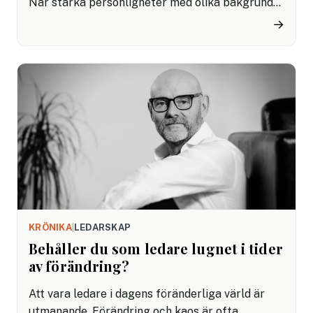
När starka personligheter med olika bakgrunder
och perspektiv möts för att fatta viktiga beslut,
→
är det lätt hänt att meningsskiljaktigheter
uppstår. Men konflikter behöver inte bli
destruktiva. Genom att förstå grunden till
konflikterna och utveckla ett lugnt och
närvarande sinne kan man minska spänningarna
och skapa en mer harmonisk arbetsmiljö.
KRÖNIKA
|
LEDARSKAP
Behåller du som ledare lugnet i tider
av förändring?
Att vara ledare i dagens föränderliga värld är
utmanande. Förändring och kaos är ofta