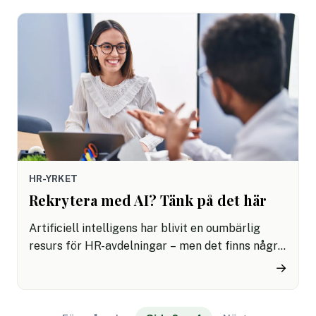
användas för ditt arbete inom HR.
HR-YRKET
Rekrytera med AI? Tänk på det här
Artificiell intelligens har blivit en oumbärlig
resurs för HR-avdelningar – men det finns några
saker som kan vara bra att tänka på när du
→
överväger att rekrytera med hjälp av AI. Genom
att undvika fallgroparna kan du maximera