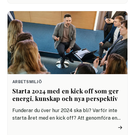
för en intervju. Eduhouse, Nordens största LaaS,
har nyligen publicerat en rapport baserad på
användarundersökningar –som kan ge företag
en större förståelse kring hur de bör möta
dagens och morgondagens utmaningar när det
gäller just kompetensutveckling.
ARBETSMILJÖ
Starta 2024 med en kick off som ger
energi, kunskap och nya perspektiv
Funderar du över hur 2024 ska bli? Varför inte
starta året med en kick off? Att genomföra en
kick off är inte bara roligt, det är även ett
→
strategiskt verktyg för att stärka teamet som