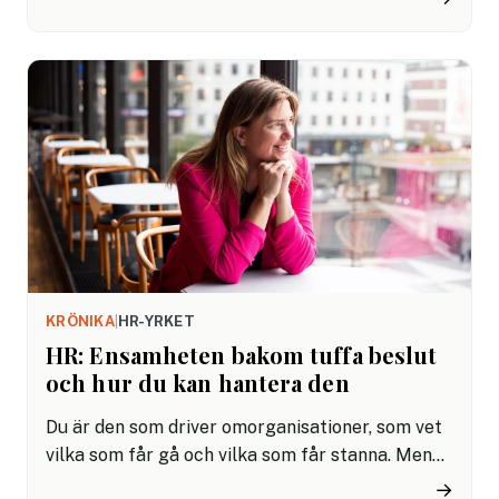
medarbetare. Men vad gör dessa samtal så
svåra? Ofta är det inte samtalet i sig, utan vårt
eget tänkande kring samtalet som skapar
utmaningarna.
KRÖNIKA
|
HR-YRKET
HR: Ensamheten bakom tuffa beslut
och hur du kan hantera den
Du är den som driver omorganisationer, som vet
vilka som får gå och vilka som får stanna. Men
HR-rollen kan också vara en av de mest
→