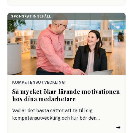
förväntad. Detta är en insikt som särskilt chefer
och HR som du, är väl medvetna om.
SPONSRAT INNEHÅLL
KOMPETENSUTVECKLING
Så mycket ökar lärande motivationen
hos dina medarbetare
Vad är det bästa sättet att ta till sig
kompetensutveckling och hur bör den
prioriteras i vardagens arbetsliv? Det är en av
→
frågorna vi ställde när HR-nytt mötte Eduhouse