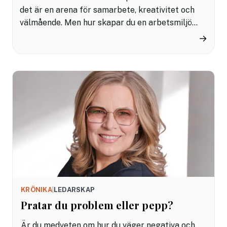
det är en arena för samarbete, kreativitet och
välmående. Men hur skapar du en arbetsmiljö
som stärker medarbetarnas engagemang och
→
bidrar till prestation och trivsel? Här delar
fastighetsbolaget Wihlborgs några viktiga
insikter för att skapa en arbetsplats där
medarbetarna vill vara och där företagskulturen
stärks på köpet.
KRÖNIKA
|
LEDARSKAP
Pratar du problem eller pepp?
Är du medveten om hur du väger negativa och