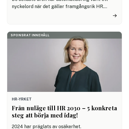
nyckelord när det gäller framgångsrik HR.
Genom automatiserade processer kan företag
→
förbättra effektiviteten och få överblick över
sin data. I denna guide får du hjälp att välja rätt
HR-verktyg för din organisation och en inblick i
SPONSRAT INNEHÅLL
IT-stödets utveckling.
HR-YRKET
Från nuläge till HR 2030 – 5 konkreta
steg att börja med idag!
2024 har präglats av osäkerhet.