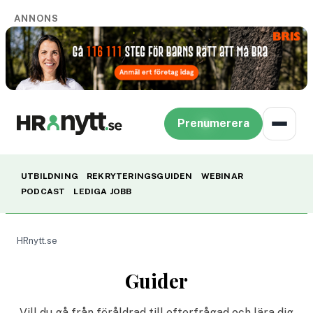
ANNONS
Prenumerera
UTBILDNING
REKRYTERINGSGUIDEN
WEBINAR
PODCAST
LEDIGA JOBB
HRnytt.se
Guider
Vill du gå från föråldrad till efterfrågad och lära dig