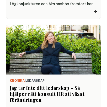
Lågkonjunkturen och AI:s snabba framfart har
skapat nya utmaningar och förväntningar på
→
organisationer, samtidigt som många känner att
utvecklingen går snabbare än vi hinner med.
Rapporter visar att Sverige har en bit kvar när
det gäller att dra nytta av digitalisering, AI och
data – områden som kan kännas både komplexa
och överväldigande.
KRÖNIKA
|
LEDARSKAP
Jag tar inte ditt ledarskap – Så
hjälper rätt konsult HR att växa i
förändringen