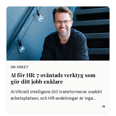
priserna blivit av, säger Christel Ericson,
hotelldirektör.
HR-YRKET
AI för HR: 7 oväntade verktyg som
gör ditt jobb enklare
Artificiell intelligens (AI) transformerar snabbt
arbetsplatsen, och HR-avdelningar är inga
undantag. I den här artikeln kommer vi att
→
utforska 7 oväntade AI-verktyg och hur de kan