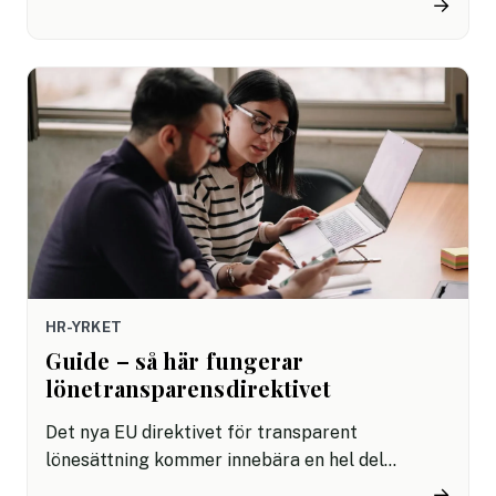
→
Källkritik har nog aldrig varit viktigare än nu,
framför allt om den eventuellt osanna
informationen ska ligga till grund för viktiga
beslut. Hur viktigt är det att vara källkritisk
innan du fattar ett anställningsbeslut och hur
ökar du ditt skydd mot felrekryteringar?
HR-YRKET
Guide – så här fungerar
lönetransparensdirektivet
Det nya EU direktivet för transparent
lönesättning kommer innebära en hel del
omställningar, men förhoppningsvis kommer det
→