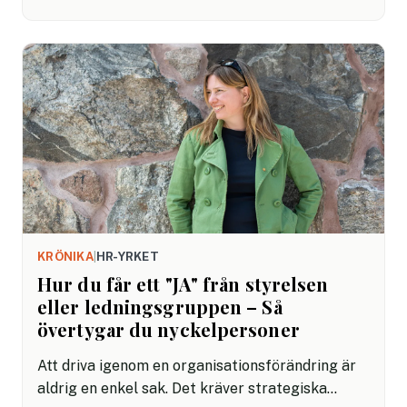
ensamma, särskilt när du leder en
organisationsförändring. Känner du igen dig i det
här?
KRÖNIKA
|
HR-YRKET
Hur du får ett "JA" från styrelsen
eller ledningsgruppen – Så
övertygar du nyckelpersoner
Att driva igenom en organisationsförändring är
aldrig en enkel sak. Det kräver strategiska