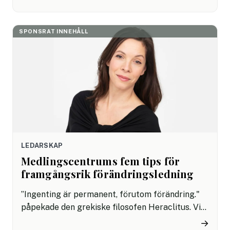
artikel får du tips på frågor att ställa för att
optimera din referenstagning och ta ett
träffsäkert rekryteringsbeslut!
SPONSRAT INNEHÅLL
LEDARSKAP
Medlingscentrums fem tips för
framgångsrik förändringsledning
”Ingenting är permanent, förutom förändring."
påpekade den grekiske filosofen Heraclitus. Vi
lever i en värld där förändring är konstant och
→