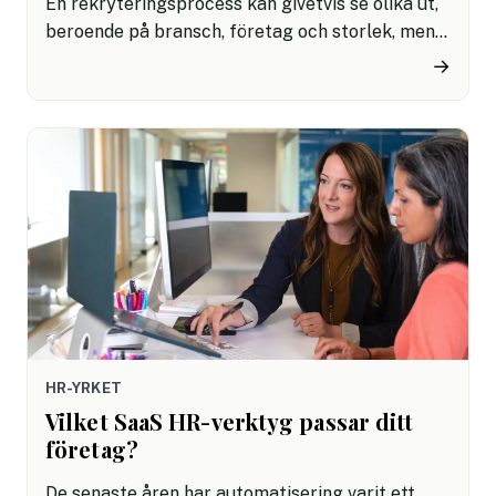
En rekryteringsprocess kan givetvis se olika ut,
beroende på bransch, företag och storlek, men
det finns några gemensamma närmare som kan
→
vara bra att hålla koll på. Med modern teknik
och AI kan du automatisera och effektivisera för
att göra processen så smidig som möjlig – för
att få bättre träffsäkerhet, ökad transparens
och fördjupade insikter.
HR-YRKET
Vilket SaaS HR-verktyg passar ditt
företag?
De senaste åren har automatisering varit ett