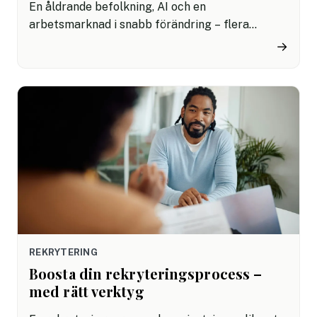
En åldrande befolkning, AI och en
arbetsmarknad i snabb förändring – flera
globala trender skapar både nya utmaningar
→
och möjligheter för företag. Det visar en ny
rapport från SPP. Ligg steget före – här är
nycklarna till framgång.
REKRYTERING
Boosta din rekryteringsprocess –
med rätt verktyg