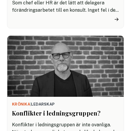
Som chef eller HR är det lätt att delegera
förändringsarbetet till en konsult. Inget fel i det,
men fundera på om det verkligen är det ni vill.
→
Min erfarenhet, både som konsult och från egna
förändringsresor, är att du som HR riskerar att
missa de verkliga möjligheterna att växa – både
som ledare och som organisation.
KRÖNIKA
|
LEDARSKAP
Konflikter i ledningsgruppen?
Konflikter i ledningsgruppen är inte ovanliga.