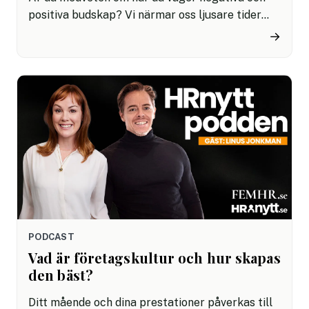
positiva budskap? Vi närmar oss ljusare tider
men har fortfarande mörker omkring oss. Det är
→
viktigt att uppmärksamma och synliggöra de
positiva ögonblicken för dina kollegor och
kunder.
PODCAST
Vad är företagskultur och hur skapas
den bäst?
Ditt mående och dina prestationer påverkas till