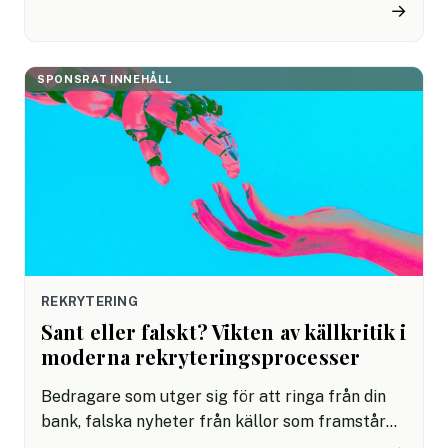
beslut, mod och framför allt stöd från ledningen.
→
Men hur får man det där viktiga "JA" från
styrelsen eller ledningsgruppen när tiden är
knapp och du behöver övertyga nyckelpersoner
SPONSRAT INNEHÅLL
om varför just din idé är rätt väg framåt?
REKRYTERING
Sant eller falskt? Vikten av källkritik i
moderna rekryteringsprocesser
Bedragare som utger sig för att ringa från din
bank, falska nyheter från källor som framstår
som pålitliga och AI-genererat innehåll.