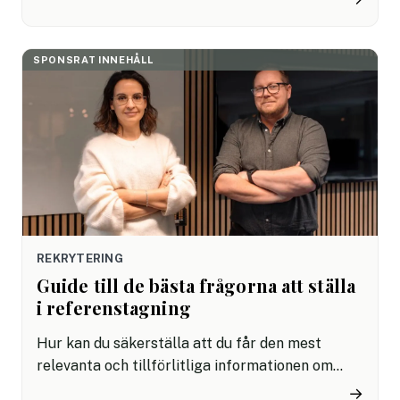
också medföra stora fördelar för företag
arbetsgivarvarumärke. Men hur fungerar
direktivet rent praktiskt och vad innebär det för
SPONSRAT INNEHÅLL
dig som arbetsgivare? Här reder vi ut.
REKRYTERING
Guide till de bästa frågorna att ställa
i referenstagning
Hur kan du säkerställa att du får den mest
relevanta och tillförlitliga informationen om
kandidaterna i din rekryteringsprocess? I denna
→