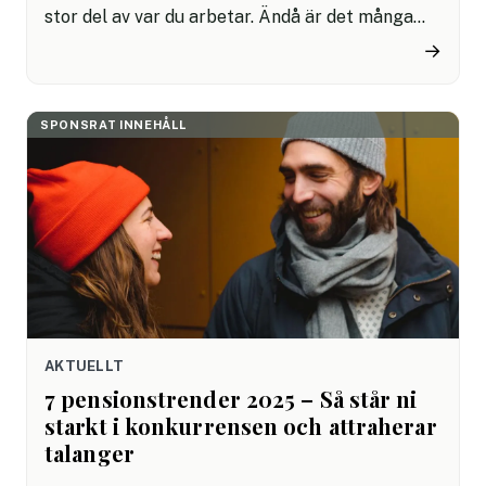
stor del av var du arbetar. Ändå är det många
som inte kan svara på frågan vad en
→
företagskultur är eller vad bolagets kultur
består av. HRnytt-podden är tillbaka med en ny
säsong – och först ut är ett samtal med Linus
SPONSRAT INNEHÅLL
Jonkman.
AKTUELLT
7 pensionstrender 2025 – Så står ni
starkt i konkurrensen och attraherar
talanger