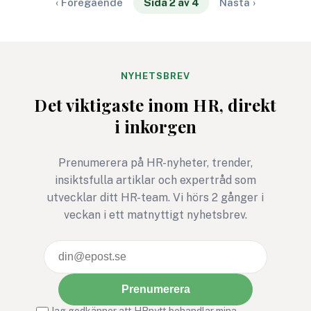
fördelarna och hitta till en lyckad process.
‹ Föregående
Sida 2 av 4
Nästa ›
NYHETSBREV
Det viktigaste inom HR, direkt
i inkorgen
Prenumerera på HR-nyheter, trender,
insiktsfulla artiklar och expertråd som
utvecklar ditt HR-team. Vi hörs 2 gånger i
veckan i ett matnyttigt nyhetsbrev.
Prenumerera
Jag godkänner att HRnytt behandlar mina