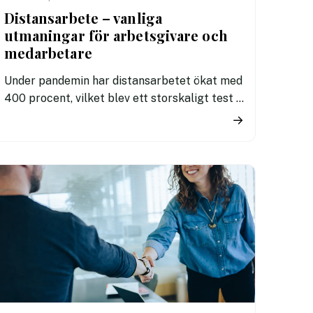
Distansarbete – vanliga
utmaningar för arbetsgivare och
medarbetare
Under pandemin har distansarbetet ökat med
400 procent, vilket blev ett storskaligt test i
hur ett långvarigt distansarbete påverkar
→
oss. Bland annat upptäckte vi att den
psykiska ohälsan ökade bland de som
jobbade hemifrån.