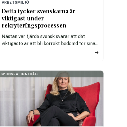
ARBETSMILJÖ
Detta tycker svenskarna är
viktigast under
rekryteringsprocessen
Nästan var fjärde svensk svarar att det
viktigaste är att bli korrekt bedömd för sina
kunskaper och erfarenheter när de söker
→
jobb. Jämförbara meriter ska värderas lika.
SPONSRAT INNEHÅLL