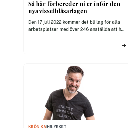
Så här förbereder ni er inför den
nya visselblåsarlagen
Den 17 juli 2022 kommer det bli lag för alla
arbetsplatser med över 246 anställda att ha
ett visselblåsarsystem. Tidigare har lagen
bara gällt företag med 50–246 anställda,
→
men nu behöver alltså fler företag se till att
ha ett system som hjälper medarbetare att
rapportera missförhållanden på
arbetsplatsen på ett anonymt och krypterat
sätt. Så här enkelt kan du se till att ditt
företag följer reglerna.
KRÖNIKA
|
HR-YRKET