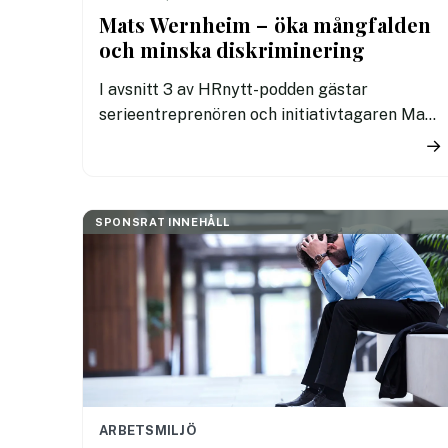
Mats Wernheim – öka mångfalden
och minska diskriminering
I avsnitt 3 av HRnytt-podden gästar
serieentreprenören och initiativtagaren Mats
Wernheim. Mats är grundare av
→
Jobbfestivalen i Kungsträdgården med tema
mångfald och inkludering.
SPONSRAT INNEHÅLL
ARBETSMILJÖ