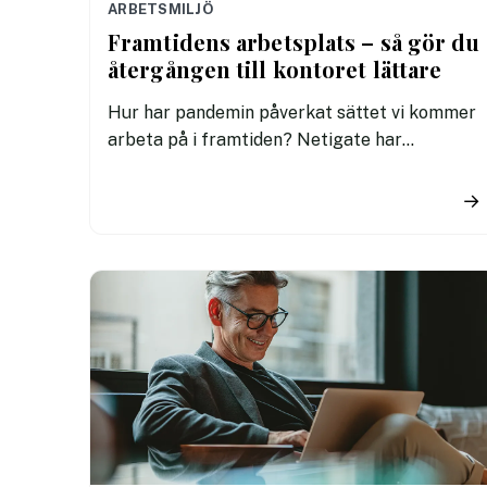
ARBETSMILJÖ
Framtidens arbetsplats – så gör du
återgången till kontoret lättare
Hur har pandemin påverkat sättet vi kommer
arbeta på i framtiden? Netigate har
undersökt hur svenska anställda upplevt
hemarbete, känslor för att återvända till
→
kontoret och hur man vill att framtidens
arbetsplats ska se ut. I denna artikel delar vi
5 tips om hur du bäst anpassar dig till
framtidens arbetsplats.