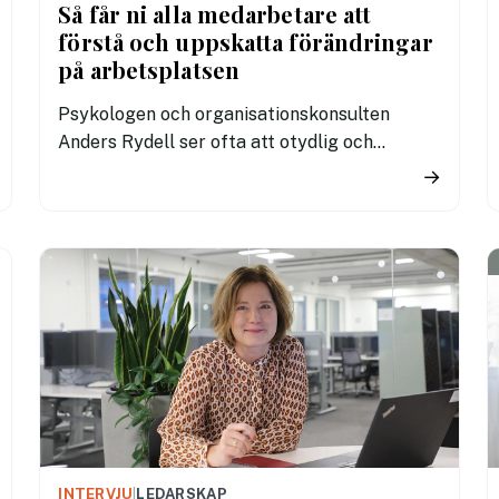
Så får ni alla medarbetare att
förstå och uppskatta förändringar
på arbetsplatsen
Psykologen och organisationskonsulten
Anders Rydell ser ofta att otydlig och
otillräcklig internkommunikation kan bidra
→
till stress och konflikter vid
omstruktureringar. Men det finns enkla och
effektiva metoder för att förbättra
situationen.
INTERVJU
|
LEDARSKAP