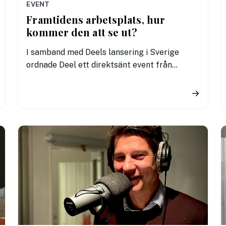
EVENT
Framtidens arbetsplats, hur
kommer den att se ut?
I samband med Deels lansering i Sverige
ordnade Deel ett direktsänt event från
Stockholms startup-mecka Norrsken i
Stockholm den 10 februari. Vilka utmaningar
→
och möjligheter kan vi förvänta oss på den
framtida arbetsmarknaden?