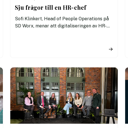
Sju frågor till en HR-chef
Sofi Klinkert, Head of People Operations på
SD Worx, menar att digitaliseringen av HR-
funktionen behöver ha ett större
medarbetarfokus. En smart väg att gå för HR
är då att knyta kontakt med företagets
→
medarbetare i den digitala transformationen.