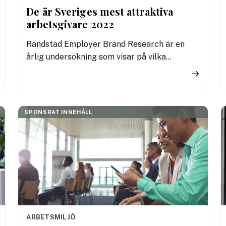
De är Sveriges mest attraktiva
arbetsgivare 2022
Randstad Employer Brand Research är en
årlig undersökning som visar på vilka
arbetsgivare som är mest eftertraktade
→
bland svenskarna.
SPONSRAT INNEHÅLL
ARBETSMILJÖ