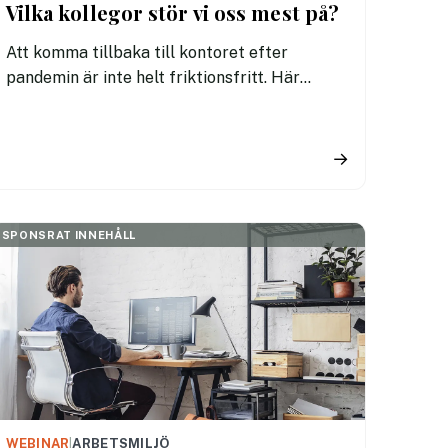
Vilka kollegor stör vi oss mest på?
Att komma tillbaka till kontoret efter
pandemin är inte helt friktionsfritt. Här
kommer det som irriterar oss allra mest.
→
SPONSRAT INNEHÅLL
WEBINAR
|
ARBETSMILJÖ